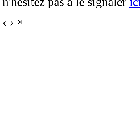
n'hésitez pas à le signaler
ic
‹
›
×