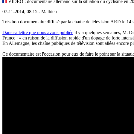
VIDEO : documentaire allemand sur la situation du cyclisme en 2
07-11-2014, 08:15 - Mathieu
Très bon documentaire diffusé par la chaîne de télévision ARD le 14 s
Dans sa lettre que nous avons publiée
il y a quelques semaines, M. Del
France : « en raison de la diffusion rapide d'un dopage de forte intensi
En Allemagne, les chaîne publiques de télévision sont allées encore plu
Ce documentaire est l'occasion pour eux de faire le point sur la situa