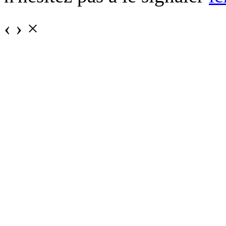
‹
›
×