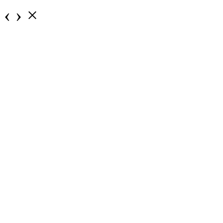
‹
›
×