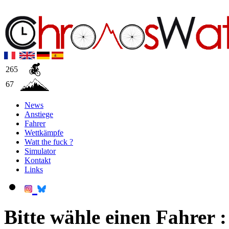
265
67
News
Anstiege
Fahrer
Wettkämpfe
Watt the fuck ?
Simulator
Kontakt
Links
Bitte wähle einen Fahrer :