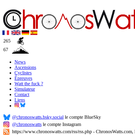
265
67
News
Ascensions
Cyclistes
Épreuves
Watt the fuck ?
Simulateur
Contact
Liens
@chronoswatts.bsky.social
le compte BlueSky
@chronoswatts
le compte Instagram
https://www.chronoswatts.com/rss/rss.php - ChronosWatts.com, l