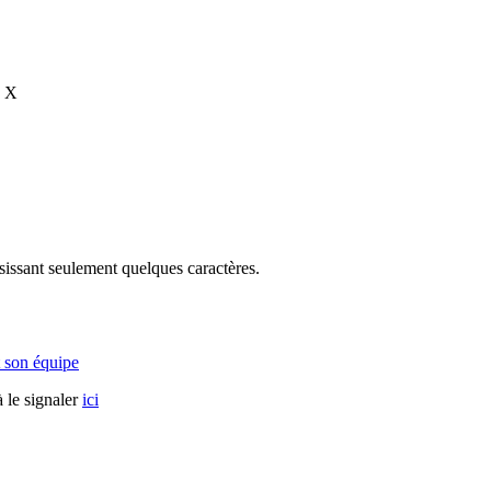
s X
sissant seulement quelques caractères.
 son équipe
 le signaler
ici