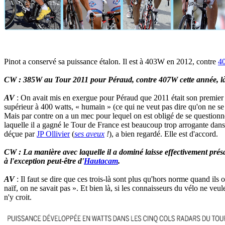
Pinot a conservé sa puissance étalon. Il est à 403W en 2012, contre
4
CW : 385W au Tour 2011 pour Péraud, contre 407W cette année, l
AV
: On avait mis en exergue pour Péraud que 2011 était son premier T
supérieur à 400 watts, « humain » (ce qui ne veut pas dire qu'on ne se
Mais par contre on a un mec pour lequel on est obligé de se question
laquelle il a gagné le Tour de France est beaucoup trop arrogante dans
déçue par
JP Ollivier
(
ses aveux
!
), a bien regardé. Elle est d'accord.
CW : La manière avec laquelle il a dominé laisse effectivement présa
à l'exception peut-être d'
Hautacam
.
AV
: Il faut se dire que ces trois-là sont plus qu'hors norme quand ils
naïf, on ne savait pas ». Et bien là, si les connaisseurs du vélo ne veule
n'y croit.