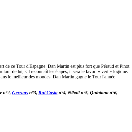
vert de ce Tour d'Espagne. Dan Martin est plus fort que Péraud et Pinot
our de lui, s'il reconnaît les étapes, il sera le favori « vert » logique.
ilà. Dans le meilleur des mondes, Dan Martin gagne le Tour l'année
or n°2,
Gerrans
n°3,
Rui Costa
n°4, Nibali n°5, Quintana n°6,