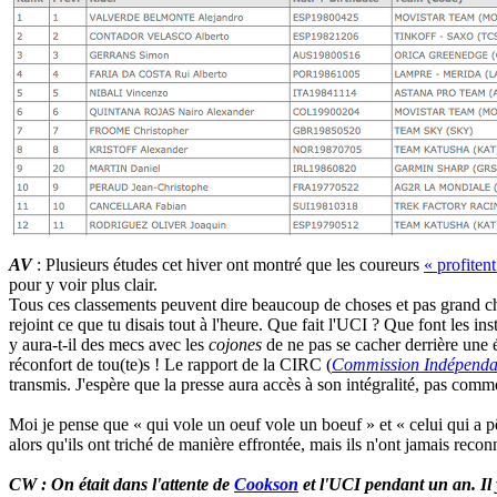
AV
: Plusieurs études cet hiver ont montré que les coureurs
« profiten
pour y voir plus clair.
Tous ces classements peuvent dire beaucoup de choses et pas grand chos
rejoint ce que tu disais tout à l'heure. Que fait l'UCI ? Que font les 
y aura-t-il des mecs avec les
cojones
de ne pas se cacher derrière une é
réconfort de tou(te)s ! Le rapport de la CIRC (
Commission Indépenda
transmis. J'espère que la presse aura accès à son intégralité, pas com
Moi je pense que « qui vole un oeuf vole un boeuf » et « celui qui a pê
alors qu'ils ont triché de manière effrontée, mais ils n'ont jamais reco
CW : On était dans l'attente de
Cookson
et l'UCI pendant un an. Il y