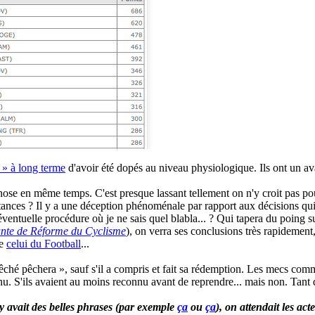
t » à long terme
d'avoir été dopés au niveau physiologique. Ils ont un ava
e en même temps. C'est presque lassant tellement on n'y croit pas pour 
instances ? Il y a une déception phénoménale par rapport aux décisions qui
ventuelle procédure où je ne sais quel blabla... ? Qui tapera du poing su
nte de Réforme du Cyclisme
), on verra ses conclusions très rapidement,
me
celui du Football
...
ché pêchera », sauf s'il a compris et fait sa rédemption. Les mecs comme
nnu. S'ils avaient au moins reconnu avant de reprendre... mais non. Tant 
 avait des belles phrases (
par exemple
ça
ou
ça
), on attendait les ac