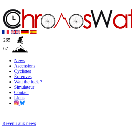
265
67
News
Ascensions
Cyclistes
Épreuves
Watt the fuck ?
Simulateur
Contact
Liens
Revenir aux news