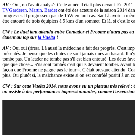
AV
: Oui, on l'avait analysé. Cette année il était plus devant. En 2011 
TVGarderen
,
Martin
,
Bardet
ont été des acteurs de la saison 2014 dans
progresser. Il progressera pas de 15W en tout cas. Sauf à avoir la même
être entouré de trois équipiers à 5 kms d'un sommet. Et là, si c'est le ca
CW : Le duel tant attendu entre Contador et Froome n'aura pas eu l
étaient au top sur
la Vuelta
!
AV
: Oui oui (rires). Là aussi la médecine a fait des progrès. C'est im
présentés. Je pense que les chutes ne sont jamais dues au hasard. Il n'y
tombe pas. Un leader ne tombe pas s'il est bien entouré. Les deux favori
quelque chose... S'ils sont tombés c'est qu'ils devaient tomber. Avant le
façon que Froome ne gagne pas le tour ». C'était presque attendu. 
plus. Ou plutôt si, la malchance existe si on est contrôlé positif à un c
CW : Sur cette Vuelta 2014, nous avons eu un plateau très relevé 
on assiste à des performances impressionnantes, comme l'ascensio