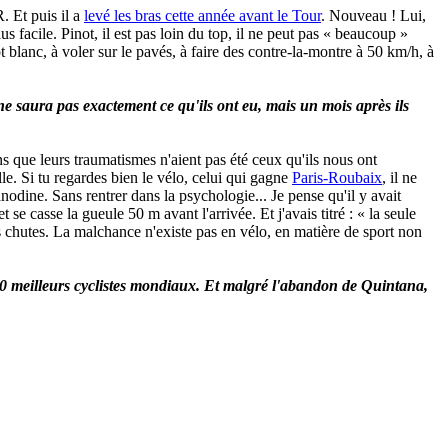
. Et puis il a
levé les bras cette année avant le Tour
. Nouveau ! Lui,
 facile. Pinot, il est pas loin du top, il ne peut pas « beaucoup »
 blanc, à voler sur le pavés, à faire des contre-la-montre à 50 km/h, à
 saura pas exactement ce qu'ils ont eu, mais un mois après ils
ns que leurs traumatismes n'aient pas été ceux qu'ils nous ont
lle. Si tu regardes bien le vélo, celui qui gagne
Paris-Roubaix
, il ne
nodine. Sans rentrer dans la psychologie... Je pense qu'il y avait
se casse la gueule 50 m avant l'arrivée. Et j'avais titré : « la seule
es chutes. La malchance n'existe pas en vélo, en matière de sport non
s 10 meilleurs cyclistes mondiaux. Et malgré l'abandon de Quintana,