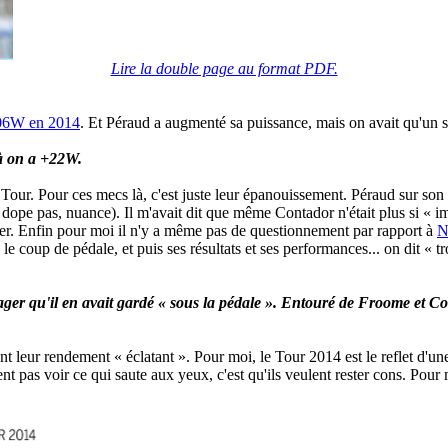
Lire la double page au format PDF.
06W en 2014
. Et Péraud a augmenté sa puissance, mais on avait qu'un 
à on a +22W.
our. Pour ces mecs là, c'est juste leur épanouissement. Péraud sur son 
 dope pas, nuance). Il m'avait dit que même Contador n'était plus si « i
ner. Enfin pour moi il n'y a même pas de questionnement par rapport à
N
 le coup de pédale, et puis ses résultats et ses performances... on dit 
ger qu'il en avait gardé « sous la pédale ». Entouré de Froome et Con
 ont leur rendement « éclatant ». Pour moi, le Tour 2014 est le reflet d'u
nt pas voir ce qui saute aux yeux, c'est qu'ils veulent rester cons. Pour m