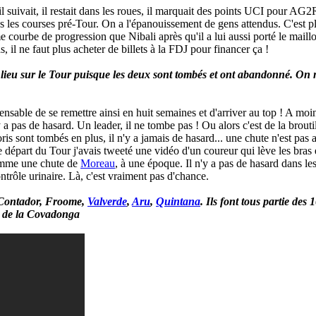
il suivait, il restait dans les roues, il marquait des points UCI pour AG2R
 les courses pré-Tour. On a l'épanouissement de gens attendus. C'est plus
 courbe de progression que Nibali après qu'il a lui aussi porté le maillot
s, il ne faut plus acheter de billets à la FDJ pour financer ça !
ieu sur le Tour puisque les deux sont tombés et ont abandonné. On ne
pensable de se remettre ainsi en huit semaines et d'arriver au top ! A moi
 a pas de hasard. Un leader, il ne tombe pas ! Ou alors c'est de la brouti
s sont tombés en plus, il n'y a jamais de hasard... une chute n'est pas a
 départ du Tour j'avais tweeté une vidéo d'un coureur qui lève les bras et 
Comme une chute de
Moreau
, à une époque. Il n'y a pas de hasard dans l
ontrôle urinaire. Là, c'est vraiment pas d'chance.
: Contador, Froome,
Valverde
,
Aru
,
Quintana
. Ils font tous partie de
n de la Covadonga