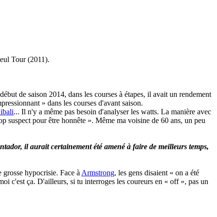
seul Tour (2011).
début de saison 2014, dans les courses à étapes, il avait un rendement
mpressionnant » dans les courses d'avant saison.
ibali
... Il n'y a même pas besoin d'analyser les watts. La manière avec
« trop suspect pour être honnête ». Même ma voisine de 60 ans, un peu
tador, il aurait certainement été amené à faire de meilleurs temps,
ne grosse hypocrisie. Face à
Armstrong
, les gens disaient « on a été
oi c'est ça. D'ailleurs, si tu interroges les coureurs en « off », pas un