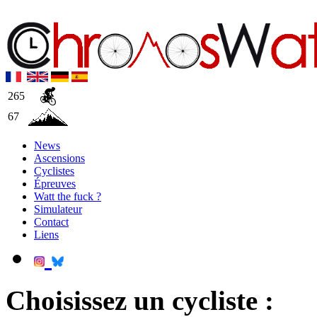
265
67
News
Ascensions
Cyclistes
Épreuves
Watt the fuck ?
Simulateur
Contact
Liens
Choisissez un cycliste :