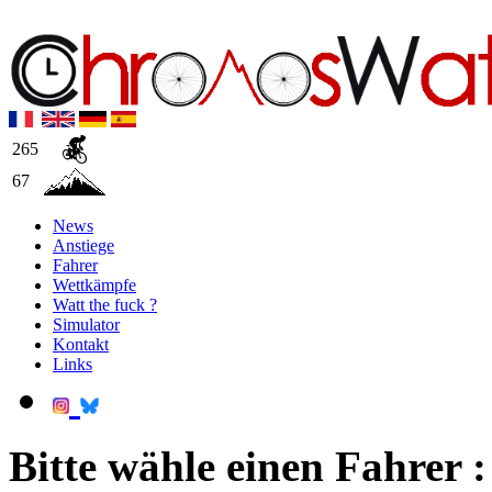
265
67
News
Anstiege
Fahrer
Wettkämpfe
Watt the fuck ?
Simulator
Kontakt
Links
Bitte wähle einen Fahrer :