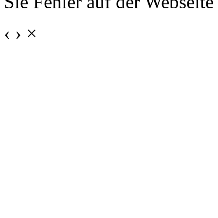
Sie Fehler auf der Webseite
‹
›
×