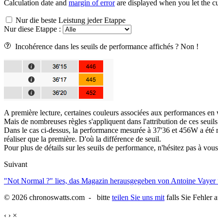
Calculation date and
margin of error
are displayed when you let the cu
Nur die beste Leistung jeder Etappe
Nur diese Etappe :
Incohérence dans les seuils de performance affichés ? Non !
A première lecture, certaines couleurs associées aux performances en
Mais de nombreuses règles s'appliquent dans l'attribution de ces seuils
Dans le cas ci-dessus, la performance mesurée à 37'36 et 456W a été r
réaliser que la première. D'où la différence de seuil.
Pour plus de détails sur les seuils de performance, n'hésitez pas à vous
Suivant
"Not Normal ?" lies, das Magazin herausgegeben von Antoine Vayer
© 2026 chronoswatts.com - bitte
teilen Sie uns mit
falls Sie Fehler 
‹
›
×