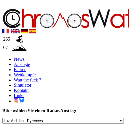
265
67
News
Anstiege
Fahrer
Wettkämpfe
Watt the fuck ?
Simulator
Kontakt
Links
Bitte wählen Sie einen Radar-Anstieg: