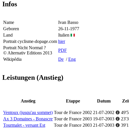
Infos
Name
Ivan Basso
Geboren
26-11-1977
Land
Italien
Portrait cyclisme-dopage.com
hier
Portrait Nicht Normal ?
PDF
© Alternativ Editions 2013
Wikipédia
De
/
Eng
Leistungen (Anstieg)
Anstieg
Etappe
Datum
Zei
Ventoux (jusqu'au sommet)
Tour de France 2002
21-07-2002
49'5
Ax 3 Domaines - Bonascre
Tour de France 2003
19-07-2003
23'3
Tourmalet - versant Est
Tour de France 2003
21-07-2003
39'1