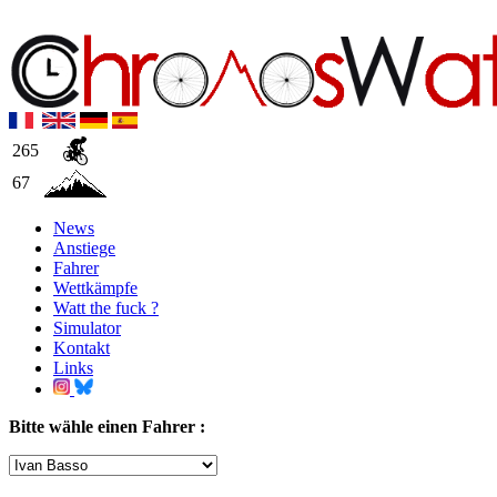
265
67
News
Anstiege
Fahrer
Wettkämpfe
Watt the fuck ?
Simulator
Kontakt
Links
Bitte wähle einen Fahrer :