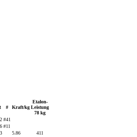
Etalon-
t
#
Kraft/kg
Leistung
78 kg
2
#41
6
#11
3
5.86
411