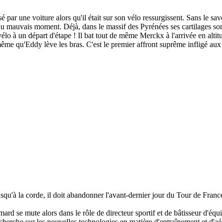
par une voiture alors qu'il était sur son vélo ressurgissent. Sans le savoir,
s, au mauvais moment. Déjà, dans le massif des Pyrénées ses cartilages s
on vélo à un départ d'étape ! Il bat tout de même Merckx à l'arrivée en 
même qu'Eddy lève les bras. C'est le premier affront suprême infligé aux
squ'à la corde, il doit abandonner l'avant-dernier jour du Tour de France,
ard se mute alors dans le rôle de directeur sportif et de bâtisseur d'équi
recherche sur les nouvelles technologies en matière d'entraînement et d'