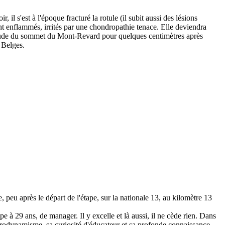
 il s'est à l'époque fracturé la rotule (il subit aussi des lésions
ont enflammés, irrités par une chondropathie tenace. Elle deviendra
altitude du sommet du Mont-Revard pour quelques centimètres après
 Belges.
 peu après le départ de l'étape, sur la nationale 13, au kilomètre 13
pe à 29 ans, de manager. Il y excelle et là aussi, il ne cède rien. Dans
aérodynamisme, sa curiosité d'éducateur et sa profonde connaissance