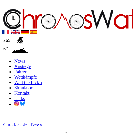
265
67
News
Anstiege
Fahrer
Wettkämpfe
Watt the fuck ?
Simulator
Kontakt
Links
Zurück zu den News