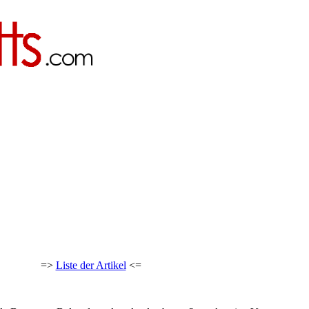
=>
Liste der Artikel
<=