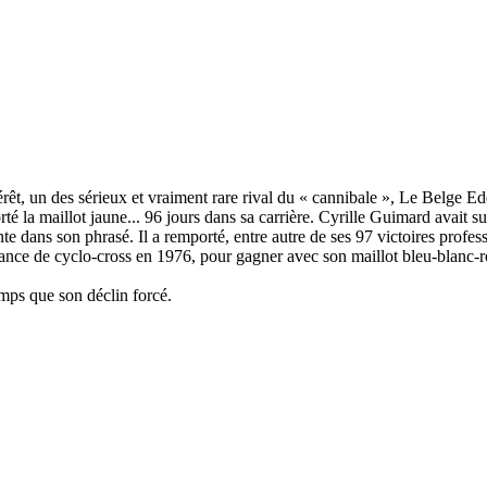
intérêt, un des sérieux et vraiment rare rival du « cannibale », Le Belge
la maillot jaune... 96 jours dans sa carrière. Cyrille Guimard avait sur
nte dans son phrasé. Il a remporté, entre autre de ses 97 victoires profe
ce de cyclo-cross en 1976, pour gagner avec son maillot bleu-blanc-ro
mps que son déclin forcé.