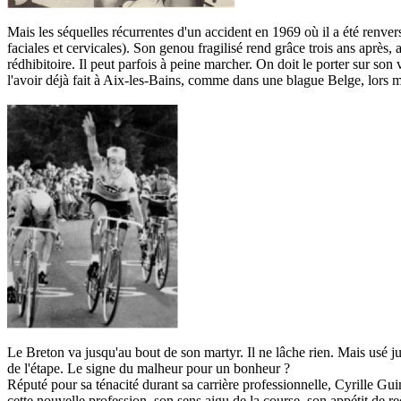
Mais les séquelles récurrentes d'un accident en 1969 où il a été renversé 
faciales et cervicales). Son genou fragilisé rend grâce trois ans aprè
rédhibitoire. Il peut parfois à peine marcher. On doit le porter sur s
l'avoir déjà fait à Aix-les-Bains, comme dans une blague Belge, lors 
Le Breton va jusqu'au bout de son martyr. Il ne lâche rien. Mais usé ju
de l'étape. Le signe du malheur pour un bonheur ?
Réputé pour sa ténacité durant sa carrière professionnelle, Cyrille Guim
cette nouvelle profession, son sens aigu de la course, son appétit de 