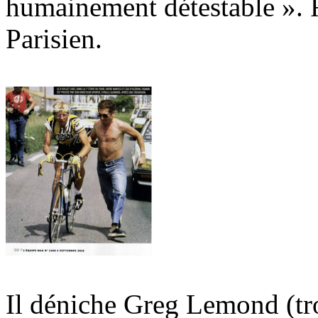
humainement détestable ». F
Parisien.
Il déniche Greg Lemond (troi