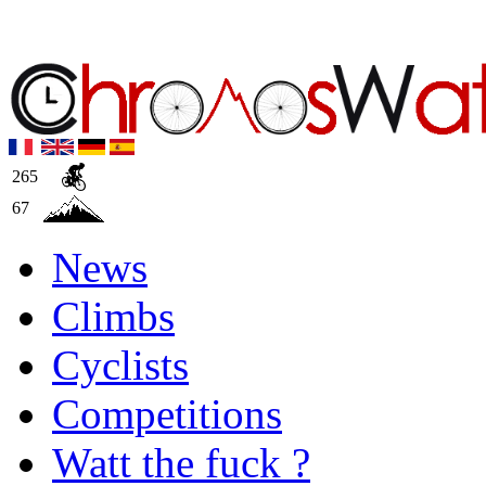
265
67
News
Climbs
Cyclists
Competitions
Watt the fuck ?