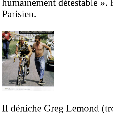
humainement détestable ». F
Parisien.
Il déniche Greg Lemond (troi