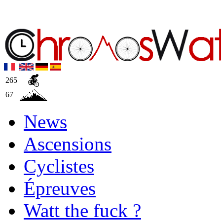
265
67
News
Ascensions
Cyclistes
Épreuves
Watt the fuck ?