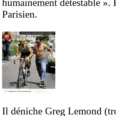
humainement détestable ». F
Parisien.
Il déniche Greg Lemond (troi