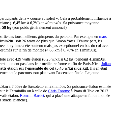
es participants de la « course au soleil ». Cela a probablement influencé à
Colmiane (16,45 km à 6,2%) en 40min49s. Sa puissance moyenne
r 58 kg
(son poids généralement annoncé).
partie des tous meilleurs grimpeurs du peloton. Par exemple en
mars
41min20s
, soit 26 watts de plus que Simon Yates. D'autre part, les
nnée, le rythme a été soutenu mais pas exceptionnel en bas du col avec
estimés sur la fin de montée (4,68 km à 6,76% en 11min50s).
uillole avec 429 watts étalon (6,25 w/kg si 62 kg) pendant 41min50s.
 certainement pas dans leur meilleure forme en fin de Paris-Nice.
Julian
atts étalon sur l'ensemble du col (5,45 w/kg si 62 kg)
. Il s'en était
ent et le parcours tout plat avant l'ascension finale. Le jeune
10,5km à 7,55% de Sassotetto en 28min50s. Sa puissance étalon estimée
sur le Terminillo ou à celle de
Chris Froome
à Prato di Tivo en 2013
watts étalon.
Romain Bardet
, qui a placé une attaque en fin de montée
s strade Bianche).