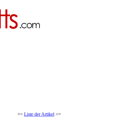
=>
Liste der Artikel
<=