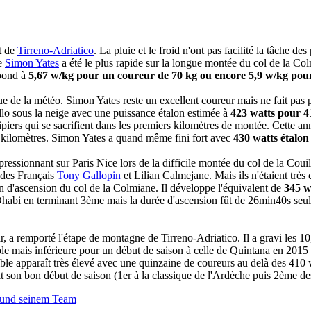
t de
Tirreno-Adriatico
. La pluie et le froid n'ont pas facilité la tâche d
ue
Simon Yates
a été le plus rapide sur la longue montée du col de la 
spond à
5,67 w/kg pour un coureur de 70 kg ou encore 5,9 w/kg pou
e de la météo. Simon Yates reste un excellent coureur mais ne fait pas 
llo sous la neige avec une puissance étalon estimée à
423 watts pour 
uipiers qui se sacrifient dans les premiers kilomètres de montée. Cette a
 kilomètres. Simon Yates a quand même fini fort avec
430 watts étalon
mpressionnant sur Paris Nice lors de la difficile montée du col de la Co
t des Français
Tony Gallopin
et Lilian Calmejane. Mais ils n'étaient très
n d'ascension du col de la Colmiane. Il développe l'équivalent de
345 w
habi en terminant 3ème mais la durée d'ascension fût de 26min40s seulem
, a remporté l'étape de montagne de Tirreno-Adriatico. Il a gravi les 
e mais inférieure pour un début de saison à celle de Quintana en 2015 
le apparaît très élevé avec une quinzaine de coureurs au delà des 410 
uit son bon début de saison (1er à la classique de l'Ardèche puis 2ème de
 und seinem Team