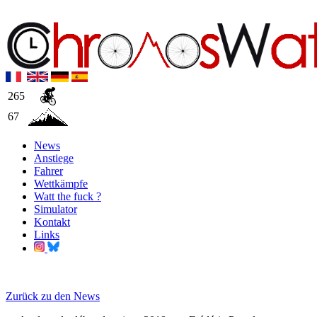
265
67
News
Anstiege
Fahrer
Wettkämpfe
Watt the fuck ?
Simulator
Kontakt
Links
Zurück zu den News