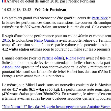
Analyse du début de saison 2018, par Frédéric Portoleau
14-03-2018, 13:42 -
Frédéric Portoleau
Les premiers grand cols viennent d'être gravi au cours de
Paris Nice
e
la baisse les performances dans les ascensions. Le coureur Britanniq
estimée est de
397 watts étalon
sur toute la durée du col. Cela corre
Il s'agit d'une bonne performance pour un col de 40min et compte tenu
2015
, le Colombien
Nairo Quintana
avait remporté l'étape du Termini
temps d'ascension sont influencés par le rythme et le potentiel des éq
412 watts étalon estimés
pour le coureur qui mène sur les 5 premiers
L'année dernière (voir ici
l'article dédié
),
Richie Porte
avait été très i
Suite à un bon mois de février, on attendait de belles choses de la par
Alaphilippe
après un très bon contre-la-montre, a cédé 2 minutes en fi
pourtant bien sorti sur la montée de Jebel Hafeet lors du Tour d'Abu D
Français reste avant tout un « puncher ».
Le même jour, Mikel Landa sous ses nouvelles couleurs de la Movistar
est de
417 watts (6,1 w/kg si 60 kg)
. La performance reste remarquabl
(420 watts étalon pendant 38min22s). En revanche, le niveau d'ensemb
a terminé avec les autres favoris quelques secondes derrière. Il pours
"Not Normal ?" lies, das Magazin herausgegeben von Antoine Vayer