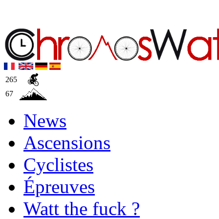
265
67
News
Ascensions
Cyclistes
Épreuves
Watt the fuck ?