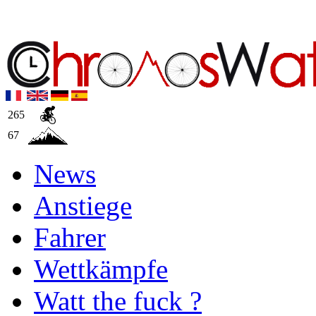
265
67
News
Anstiege
Fahrer
Wettkämpfe
Watt the fuck ?