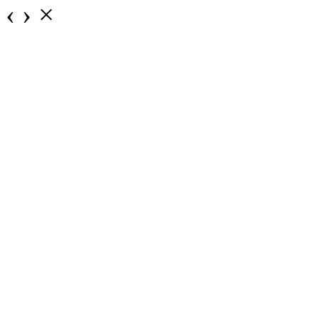
‹
›
×