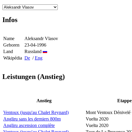
Infos
Name
Aleksandr Vlasov
Geboren
23-04-1996
Land
Russland
Wikipédia
De
/
Eng
Leistungen (Anstieg)
Anstieg
Etappe
Ventoux (jusqu'au Chalet Reynard)
Mont Ventoux Dénivelé 
Angliru sans les derniers 800m
Vuelta 2020
Angliru ascension complète
Vuelta 2020
Ventoux (jusqu'au Chalet Reynard)
Tour de La Provence 20