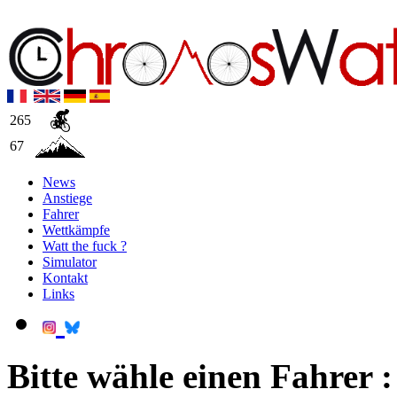
265
67
News
Anstiege
Fahrer
Wettkämpfe
Watt the fuck ?
Simulator
Kontakt
Links
Bitte wähle einen Fahrer :