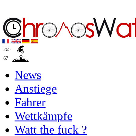
265
67
News
Anstiege
Fahrer
Wettkämpfe
Watt the fuck ?