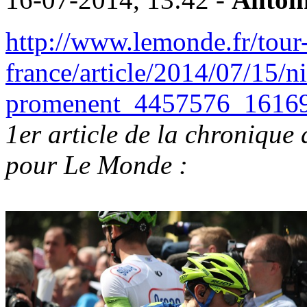
http://www.lemonde.fr/tour
france/article/2014/07/15/ni
promenent_4457576_16169
1er article de la chronique
pour Le Monde :