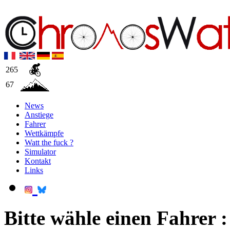
265
67
News
Anstiege
Fahrer
Wettkämpfe
Watt the fuck ?
Simulator
Kontakt
Links
Bitte wähle einen Fahrer :