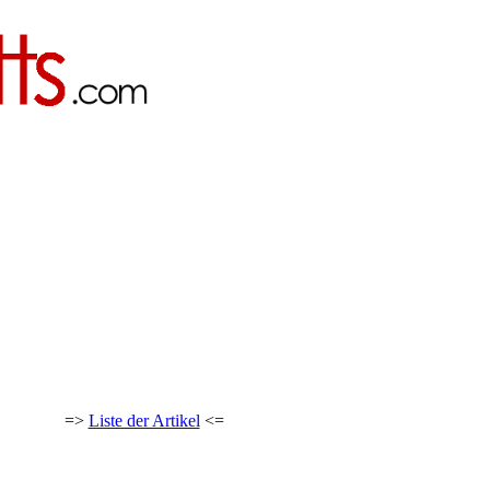
=>
Liste der Artikel
<=