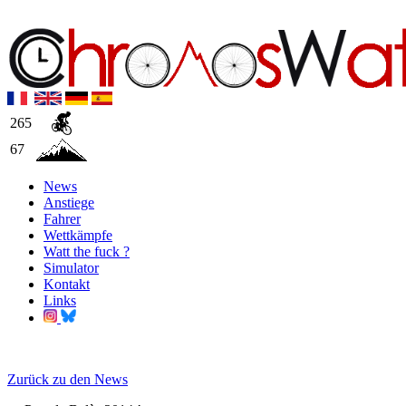
265
67
News
Anstiege
Fahrer
Wettkämpfe
Watt the fuck ?
Simulator
Kontakt
Links
Zurück zu den News