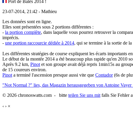
Port de Balès 2014 !
23-07-2014, 21:42 - Mathieu
Les données sont en ligne.
Elles sont présentées sous 2 portions différentes :
-
la portion complète
, dans laquelle vous pourrez retrouver la compara
imprécis.
-
une portion raccourcie dédiée à 2014
, qui se termine à la sortie de 
Les différentes stratégies de course expliquent les écarts importants e
Le début de la montée 2014 a été beaucoup plus rapide qu'en 2010 sou
Après 9.2 km,
Pinot
et son groupe avait déjà repris 1min15s au grou
de 15 coureurs environ.
Pinot
a terminé l'ascension presque aussi vite que
Contador
(6s de plu
"Not Normal ?" lies, das Magazin herausgegeben von Antoine Vayer
© 2026 chronoswatts.com - bitte
teilen Sie uns mit
falls Sie Fehler 
‹
›
×