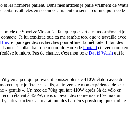
lo et les nombres parlent. Dans mes articles je parle vraiment de Watts
 certains athlètes en secondes auraient du sens... comme pour celle
 un article de Sport & Vie où j'ai fait quelques articles moi-même et je
 contacte. Je lui explique que ça me semble top, que je travaille avec
Huez
et partager des recherches pour affiner la méthode. Il fait des
Lance s'il allait battre le record de Huez de
Pantani
et avec combien
n m'enlève le micro. Pas de chance, c'est mon pote
David Walsh
qui le
is qu'il y en a peu qui pouvaient pousser plus de 410W étalon avec de la
moment que je fixe ces seuils, au travers de mon expérience de tests
t même « gentils ». Un mec de 70kg qui fait 410W après 5h de vélo en
stina qui étaient à 450W, mais on avait des coureurs de Festina qui
il y a des barrières au marathon, des barrières physiologiques qui ne