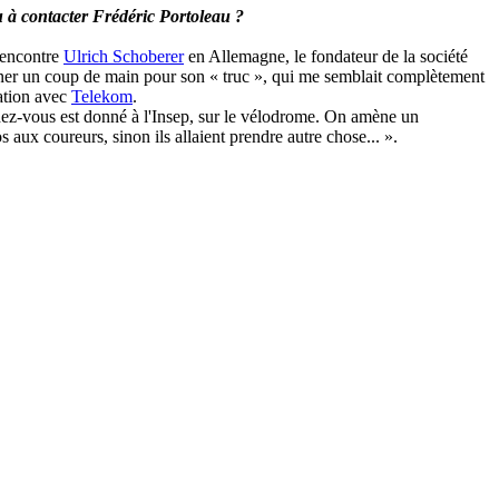
u à contacter Frédéric Portoleau ?
 rencontre
Ulrich Schoberer
en Allemagne, le fondateur de la société
donner un coup de main pour son « truc », qui me semblait complètement
ration avec
Telekom
.
dez-vous est donné à l'Insep, sur le vélodrome. On amène un
os aux coureurs, sinon ils allaient prendre autre chose... ».