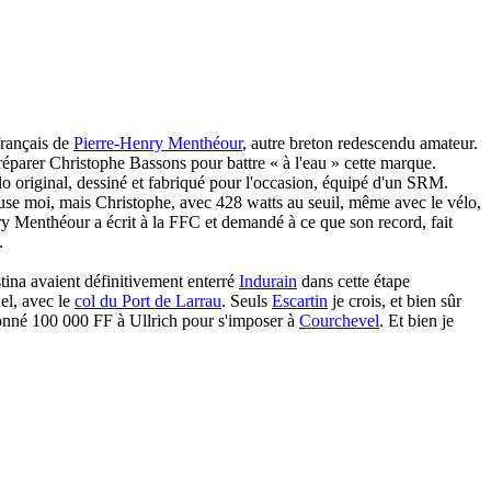
français de
Pierre-Henry Menthéour
, autre breton redescendu amateur.
éparer Christophe Bassons pour battre « à l'eau » cette marque.
o original, dessiné et fabriqué pour l'occasion, équipé d'un SRM.
xcuse moi, mais Christophe, avec 428 watts au seuil, même avec le vélo,
nry Menthéour a écrit à la FFC et demandé à ce que son record, fait
.
stina avaient définitivement enterré
Indurain
dans cette étape
el, avec le
col du Port de Larrau
. Seuls
Escartin
je crois, et bien sûr
donné 100 000 FF à Ullrich pour s'imposer à
Courchevel
. Et bien je