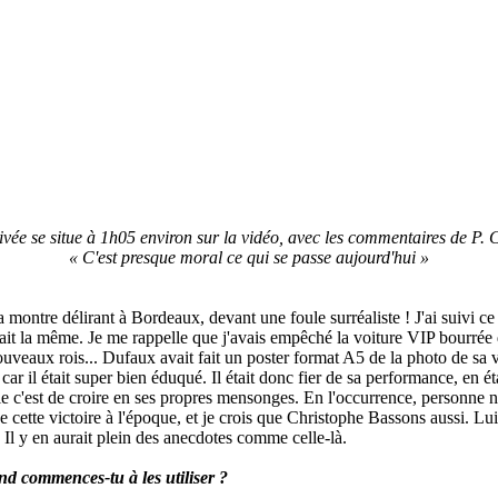
ivée se situe à 1h05 environ sur la vidéo, avec les commentaires de P.
« C'est presque moral ce qui se passe aujourd'hui »
montre délirant à Bordeaux, devant une foule surréaliste ! J'ai suivi c
 était la même. Je me rappelle que j'avais empêché la voiture VIP bourrée
uveaux rois... Dufaux avait fait un poster format A5 de la photo de sa v
car il était super bien éduqué. Il était donc fier de sa performance, en
e c'est de croire en ses propres mensonges. En l'occurrence, personne ne
e cette victoire à l'époque, et je crois que Christophe Bassons aussi. Lui
Il y en aurait plein des anecdotes comme celle-là.
nd commences-tu à les utiliser ?