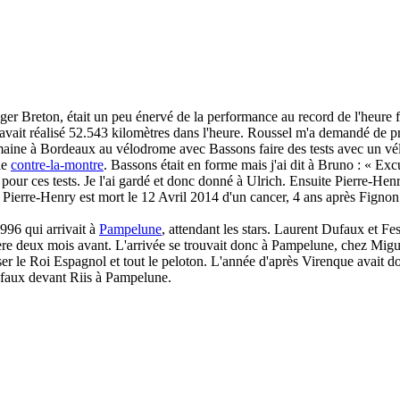
ger Breton, était un peu énervé de la performance au record de l'heure 
vait réalisé 52.543 kilomètres dans l'heure. Roussel m'a demandé de pr
emaine à Bordeaux au vélodrome avec Bassons faire des tests avec un vél
le
contre-la-montre
. Bassons était en forme mais j'ai dit à Bruno : « E
e pour ces tests. Je l'ai gardé et donc donné à Ulrich. Ensuite Pierre-He
. Pierre-Henry est mort le 12 Avril 2014 d'un cancer, 4 ans après Fignon
96 qui arrivait à
Pampelune
, attendant les stars. Laurent Dufaux et Fe
tière deux mois avant. L'arrivée se trouvait donc à Pampelune, chez Migu
ser le Roi Espagnol et tout le peloton. L'année d'après Virenque avait 
Dufaux devant Riis à Pampelune.