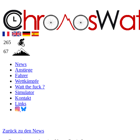
265
67
News
Anstiege
Fahrer
Wettkämpfe
Watt the fuck ?
Simulator
Kontakt
Links
Zurück zu den News