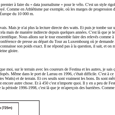
remier à faire du « data journalisme » pour le vélo. C'est un style rigo
loyé. Comme en Athlétisme par exemple, où les marges de progression de
d'Europe du 10 000 m.
avais. Mais je n'ai plus la lecture directe des watts. Et puis je tombe sur
cela mais de manière indirecte depuis quelques années. C'est là que je le
 scientifique. Nous allons sur le tour ensemble faire des relevés comme à
a conférence de presse au départ du Tour au Luxembourg où je demande à 
 connaisse son poids exact. Il ne répond pas à la question, il sait, et o
eine gloire.
 que moi, sur le terrain avec les coureurs de Festina et les autres, je sa
és. Même dans le port de Larrau en 1996, c'était difficile. C'est à ce 
c des Watts) et de terrain. Et ces seuils sont vraiment les bons. Ils son
t encore autre chose. Et à 450 c'est n'importe quoi. Il y en a peu de Fe
de la période 1996-1998, c'est là que je m'aperçois des barrières. Comme 