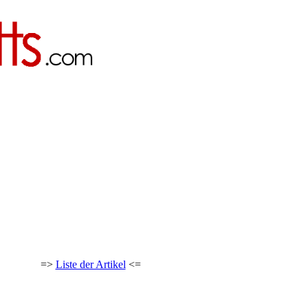
=>
Liste der Artikel
<=