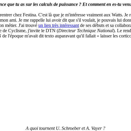
nce que tu as sur les calculs de puissance ? Et comment en es-tu ven
rentrer chez Festina. C'est là que je m'intéresse vraiment aux Watts. Je
mon ami. Je me rappelle lui avoir dit que s'il voulait, je pouvais lui 
on métier. J'ai trouvé
un lien très intéressant
de ses débuts et sa collabo
se de Cyclisme, j'invite le DTN (
Directeur Technique National
). Le ren
 de l'époque m'avait dit texto auparavant qu'il fallait « laisser les cortic
A quoi tournent U. Schroeber et A. Vayer ?