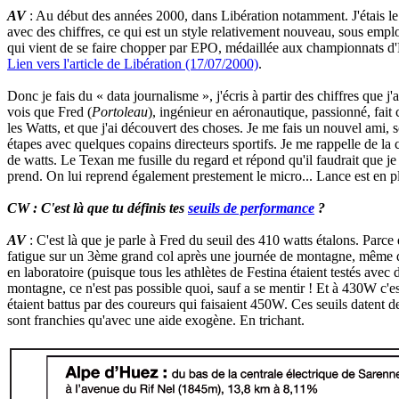
AV
: Au début des années 2000, dans Libération notamment. J'étais le p
avec des chiffres, ce qui est un style relativement nouveau, sous emp
qui vient de se faire chopper par EPO, médaillée aux championnats 
Lien vers l'article de Libération (17/07/2000)
.
Donc je fais du « data journalisme », j'écris à partir des chiffres que j'
vois que Fred (
Portoleau
), ingénieur en aéronautique, passionné, fait 
les Watts, et que j'ai découvert des choses. Je me fais un nouvel ami,
étapes avec quelques copains directeurs sportifs. Je me rappelle de l
de watts. Le Texan me fusille du regard et répond qu'il faudrait que je
prend. On lui reprend également prestement le micro... Lance est en pl
CW : C'est là que tu définis tes
seuils de performance
?
AV
: C'est là que je parle à Fred du seuil des 410 watts étalons. Parce
fatigue sur un 3ème grand col après une journée de montagne, même dop
en laboratoire (puisque tous les athlètes de Festina étaient testés ave
montagne, ce n'est pas possible quoi, sauf a se mentir ! Et à 430W c'es
étaient battus par des coureurs qui faisaient 450W. Ces seuils datent 
sont franchies qu'avec une aide exogène. En trichant.