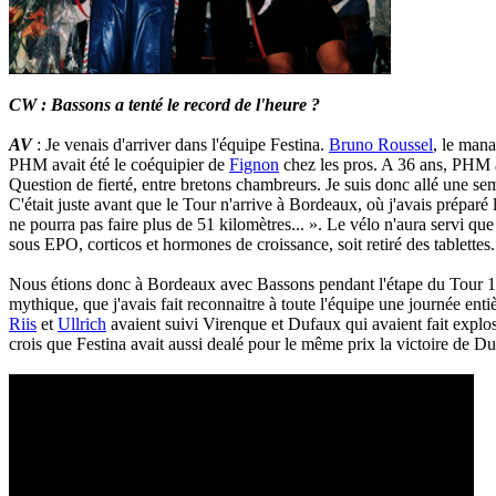
CW : Bassons a tenté le record de l'heure ?
AV
: Je venais d'arriver dans l'équipe Festina.
Bruno Roussel
, le mana
PHM avait été le coéquipier de
Fignon
chez les pros. A 36 ans, PHM a
Question de fierté, entre bretons chambreurs. Je suis donc allé une s
C'était juste avant que le Tour n'arrive à Bordeaux, où j'avais préparé 
ne pourra pas faire plus de 51 kilomètres... ». Le vélo n'aura servi qu
sous EPO, corticos et hormones de croissance, soit retiré des tablettes
Nous étions donc à Bordeaux avec Bassons pendant l'étape du Tour 19
mythique, que j'avais fait reconnaitre à toute l'équipe une journée en
Riis
et
Ullrich
avaient suivi Virenque et Dufaux qui avaient fait explo
crois que Festina avait aussi dealé pour le même prix la victoire de 