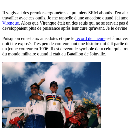
Il s'agissait des premiers ergomètres et premiers SRM aboutis. J'en ai 
travailler avec ces outils. Je me rappelle d'une anecdote quand j'ai 
Virenque
. Alors que Virenque était un des seuls qui ne se servait pas 
développaient plus de puissance après leur cure qu'avant. Je le devi
Puisqu'on en est aux anecdotes et que le
record de l'heure
est à nouvea
doit être exposé. Très peu de coureurs ont une histoire qui fait partie 
un jeune coureur en 1996. Il est devenu le symbole de « celui qui a ref
du monde militaire quand il était au Bataillon de Joinville.