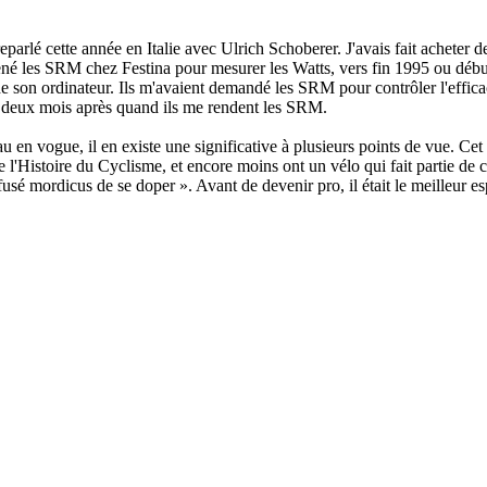
reparlé cette année en Italie avec Ulrich Schoberer. J'avais fait achete
amené les SRM chez Festina pour mesurer les Watts, vers fin 1995 ou dé
de son ordinateur. Ils m'avaient demandé les SRM pour contrôler l'efficaci
ne deux mois après quand ils me rendent les SRM.
u en vogue, il en existe une significative à plusieurs points de vue. Cet
de l'Histoire du Cyclisme, et encore moins ont un vélo qui fait partie de 
usé mordicus de se doper ». Avant de devenir pro, il était le meilleur e