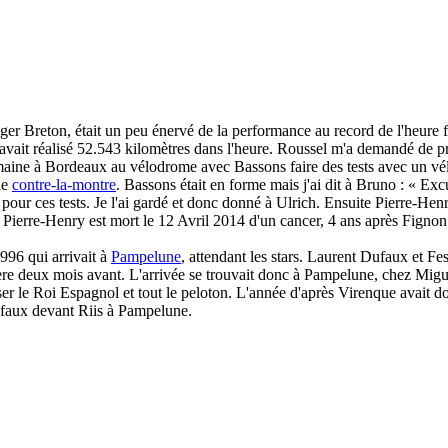
ger Breton, était un peu énervé de la performance au record de l'heure 
vait réalisé 52.543 kilomètres dans l'heure. Roussel m'a demandé de pr
emaine à Bordeaux au vélodrome avec Bassons faire des tests avec un vél
le
contre-la-montre
. Bassons était en forme mais j'ai dit à Bruno : « E
e pour ces tests. Je l'ai gardé et donc donné à Ulrich. Ensuite Pierre-He
. Pierre-Henry est mort le 12 Avril 2014 d'un cancer, 4 ans après Fignon
96 qui arrivait à
Pampelune
, attendant les stars. Laurent Dufaux et Fe
tière deux mois avant. L'arrivée se trouvait donc à Pampelune, chez Migu
ser le Roi Espagnol et tout le peloton. L'année d'après Virenque avait 
Dufaux devant Riis à Pampelune.