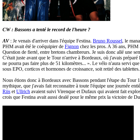
CW : Bassons a tenté le record de l'heure ?
AV
: Je venais d'arriver dans l'équipe Festina.
Bruno Roussel
, le mana
PHM avait été le coéquipier de
Fignon
chez les pros. A 36 ans, PHM a
Question de fierté, entre bretons chambreurs. Je suis donc allé une s
C'était juste avant que le Tour n'arrive à Bordeaux, où j'avais préparé 
ne pourra pas faire plus de 51 kilomètres... ». Le vélo n'aura servi qu
sous EPO, corticos et hormones de croissance, soit retiré des tablettes
Nous étions donc à Bordeaux avec Bassons pendant l'étape du Tour 19
mythique, que j'avais fait reconnaitre à toute l'équipe une journée en
Riis
et
Ullrich
avaient suivi Virenque et Dufaux qui avaient fait explo
crois que Festina avait aussi dealé pour le même prix la victoire de 