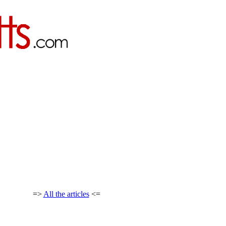
=>
All the articles
<=