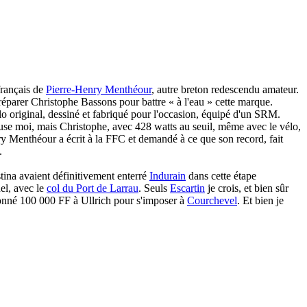
français de
Pierre-Henry Menthéour
, autre breton redescendu amateur.
éparer Christophe Bassons pour battre « à l'eau » cette marque.
o original, dessiné et fabriqué pour l'occasion, équipé d'un SRM.
xcuse moi, mais Christophe, avec 428 watts au seuil, même avec le vélo,
nry Menthéour a écrit à la FFC et demandé à ce que son record, fait
.
stina avaient définitivement enterré
Indurain
dans cette étape
el, avec le
col du Port de Larrau
. Seuls
Escartin
je crois, et bien sûr
donné 100 000 FF à Ullrich pour s'imposer à
Courchevel
. Et bien je