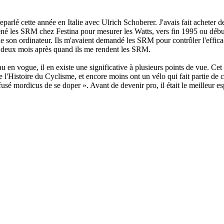
reparlé cette année en Italie avec Ulrich Schoberer. J'avais fait achete
amené les SRM chez Festina pour mesurer les Watts, vers fin 1995 ou dé
de son ordinateur. Ils m'avaient demandé les SRM pour contrôler l'efficaci
ne deux mois après quand ils me rendent les SRM.
u en vogue, il en existe une significative à plusieurs points de vue. Cet
de l'Histoire du Cyclisme, et encore moins ont un vélo qui fait partie de 
usé mordicus de se doper ». Avant de devenir pro, il était le meilleur e