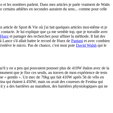
lo et les nombres parlent. Dans mes articles je parle vraiment de Watts
 certains athlètes en secondes auraient du sens... comme pour celle
 un article de Sport & Vie où j'ai fait quelques articles moi-même et je
 contacte. Je lui explique que ça me semble top, que je travaille avec
Huez
et partager des recherches pour affiner la méthode. Il fait des
Lance s'il allait battre le record de Huez de
Pantani
et avec combien
n m'enlève le micro. Pas de chance, c'est mon pote
David Walsh
qui le
is qu'il y en a peu qui pouvaient pousser plus de 410W étalon avec de la
moment que je fixe ces seuils, au travers de mon expérience de tests
t même « gentils ». Un mec de 70kg qui fait 410W après 5h de vélo en
stina qui étaient à 450W, mais on avait des coureurs de Festina qui
il y a des barrières au marathon, des barrières physiologiques qui ne