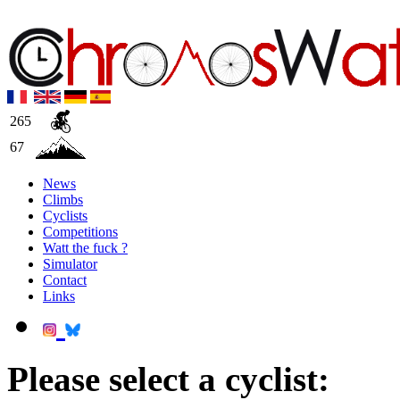
265
67
News
Climbs
Cyclists
Competitions
Watt the fuck ?
Simulator
Contact
Links
Please select a cyclist: