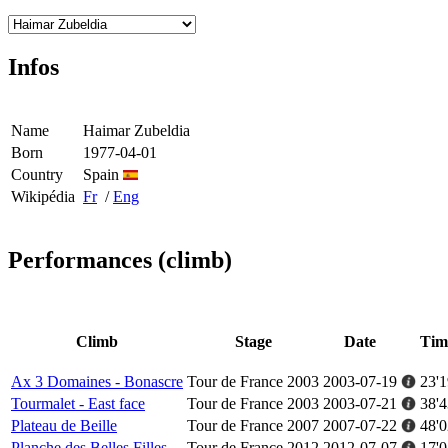
Infos
Name
Haimar Zubeldia
Born
1977-04-01
Country
Spain
Wikipédia
Fr
/
Eng
Performances (climb)
Climb
Stage
Date
Tim
Ax 3 Domaines - Bonascre
Tour de France 2003
2003-07-19
23'1
Tourmalet - East face
Tour de France 2003
2003-07-21
38'4
Plateau de Beille
Tour de France 2007
2007-07-22
48'0
Planche des Belles Filles
Tour de France 2012
2012-07-07
17'0