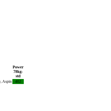
Power
78kg-
std
e, Aspin
402