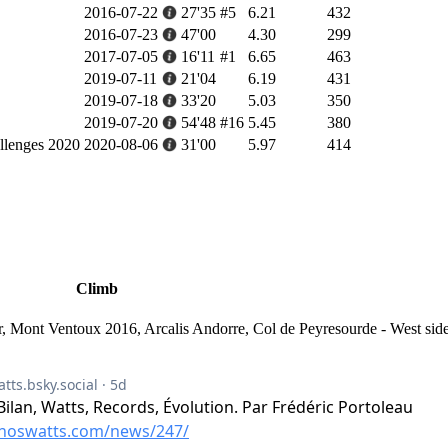
2016-07-22
27'35
#5
6.21
432
2016-07-23
47'00
4.30
299
2017-07-05
16'11
#1
6.65
463
2019-07-11
21'04
6.19
431
2019-07-18
33'20
5.03
350
2019-07-20
54'48
#16
5.45
380
llenges 2020
2020-08-06
31'00
5.97
414
Climb
, Mont Ventoux 2016, Arcalis Andorre, Col de Peyresourde - West sid