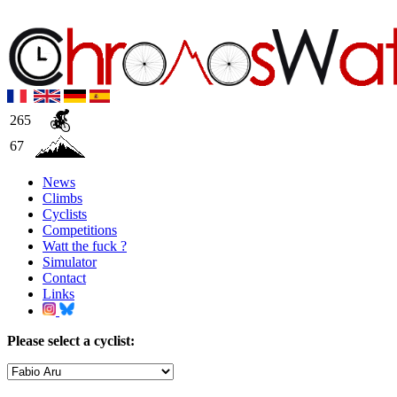
265
67
News
Climbs
Cyclists
Competitions
Watt the fuck ?
Simulator
Contact
Links
Please select a cyclist: