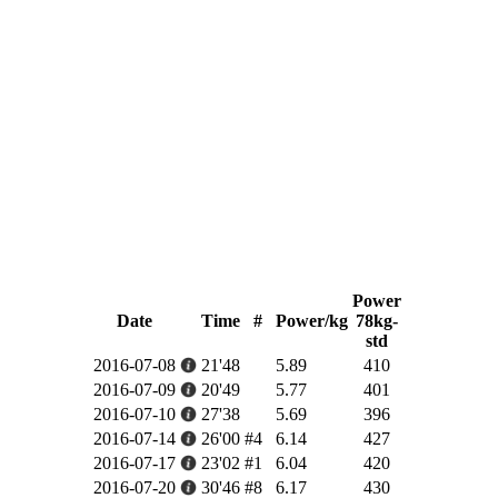
Power
Date
Time
#
Power/kg
78kg-
std
2016-07-08
21'48
5.89
410
2016-07-09
20'49
5.77
401
2016-07-10
27'38
5.69
396
2016-07-14
26'00
#4
6.14
427
2016-07-17
23'02
#1
6.04
420
2016-07-20
30'46
#8
6.17
430