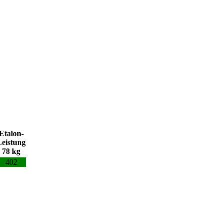
Etalon-
Leistung
78 kg
402