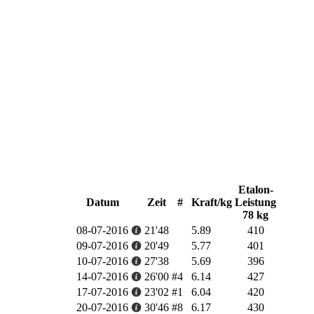
Etalon-
Datum
Zeit
#
Kraft/kg
Leistung
78 kg
08-07-2016
21'48
5.89
410
09-07-2016
20'49
5.77
401
10-07-2016
27'38
5.69
396
14-07-2016
26'00
#4
6.14
427
17-07-2016
23'02
#1
6.04
420
20-07-2016
30'46
#8
6.17
430