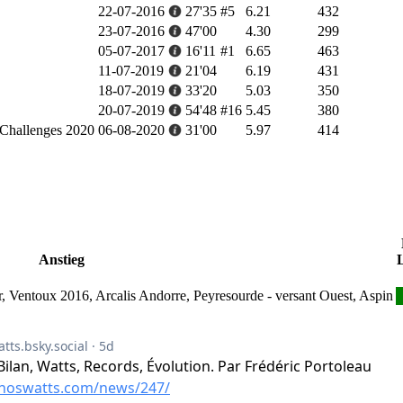
22-07-2016
27'35
#5
6.21
432
23-07-2016
47'00
4.30
299
05-07-2017
16'11
#1
6.65
463
11-07-2019
21'04
6.19
431
18-07-2019
33'20
5.03
350
20-07-2019
54'48
#16
5.45
380
Challenges 2020
06-08-2020
31'00
5.97
414
Anstieg
 Ventoux 2016, Arcalis Andorre, Peyresourde - versant Ouest, Aspin