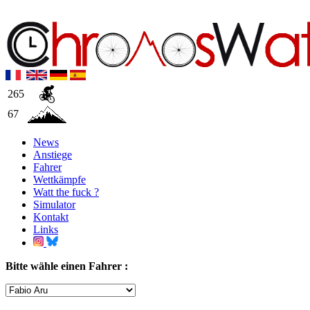
265
67
News
Anstiege
Fahrer
Wettkämpfe
Watt the fuck ?
Simulator
Kontakt
Links
Bitte wähle einen Fahrer :