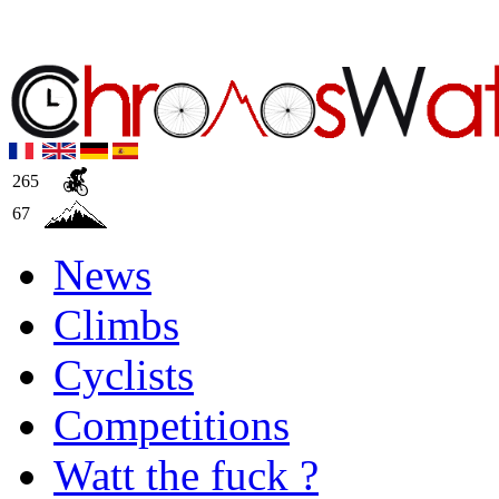
265
67
News
Climbs
Cyclists
Competitions
Watt the fuck ?