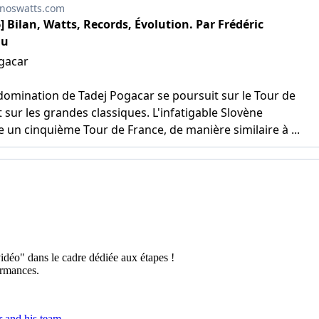
vidéo" dans le cadre dédiée aux étapes !
ormances.
 and his team