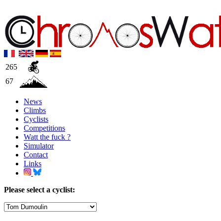
265
67
News
Climbs
Cyclists
Competitions
Watt the fuck ?
Simulator
Contact
Links
Please select a cyclist: