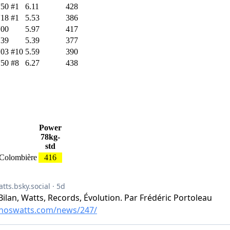
'50
#1
6.11
428
'18
#1
5.53
386
'00
5.97
417
'39
5.39
377
'03
#10
5.59
390
'50
#8
6.27
438
Power
78kg-
std
, Colombière
416