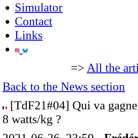
Simulator
Contact
Links
=>
All the art
Back to the News section
[TdF21#04] Qui va gagner
8 watts/kg ?
2021-06-26, 23:59 -
Frédér