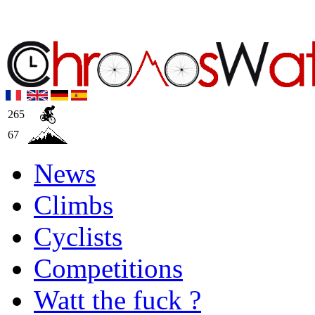
265
67
News
Climbs
Cyclists
Competitions
Watt the fuck ?