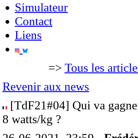
Simulateur
Contact
Liens
=>
Tous les articl
Revenir aux news
[TdF21#04] Qui va gagner
8 watts/kg ?
26-06-2021, 23:59 -
Frédér