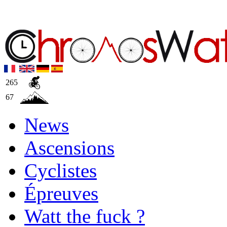
265
67
News
Ascensions
Cyclistes
Épreuves
Watt the fuck ?