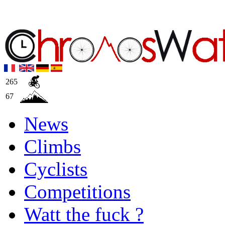
265
67
News
Climbs
Cyclists
Competitions
Watt the fuck ?