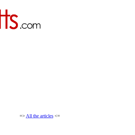
=>
All the articles
<=