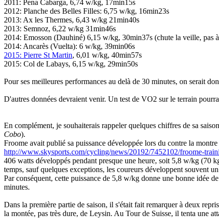
2011: Pena Cabarga, 6,74 w/kg, 17min15s
2012: Planche des Belles Filles: 6,75 w/kg, 16min23s
2013: Ax les Thermes, 6,43 w/kg 21min40s
2013: Semnoz, 6,22 w/kg 31min46s
2014: Emosson (Dauhiné) 6,15 w/kg, 30min37s (chute la veille, pas à
2014: Ancarès (Vuelta): 6 w/kg, 39min06s
2015: Pierre St Martin
, 6,01 w/kg, 40min57s
2015: Col de Labays, 6,15 w/kg, 29min50s
Pour ses meilleures performances au delà de 30 minutes, on serait don
D'autres données devraient venir. Un test de VO2 sur le terrain pourrai
En complément, je souhaiterais rappeler quelques chiffres de sa saison
Cobo
).
Froome avait publié sa puissance développée lors du contre la montre 
http://www.skysports.com/cycling/news/20192/7452102/froome-train
406 watts développés pendant presque une heure, soit 5,8 w/kg (70 kg 
temps, sauf quelques exceptions, les coureurs développent souvent un 
Par conséquent, cette puissance de 5,8 w/kg donne une bonne idée de so
minutes.
Dans la première partie de saison, il s'était fait remarquer à deux re
la montée, pas très dure, de Leysin. Au Tour de Suisse, il tenta une 