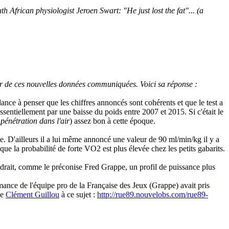
th African physiologist Jeroen Swart: "He just lost the fat"... (a
ir de ces nouvelles données communiquées. Voici sa réponse :
ance à penser que les chiffres annoncés sont cohérents et que le test a
essentiellement par une baisse du poids entre 2007 et 2015. Si c'était le
pénétration dans l'air
) assez bon à cette époque.
 D'ailleurs il a lui même annoncé une valeur de 90 ml/min/kg il y a
ue la probabilité de forte VO2 est plus élevée chez les petits gabarits.
drait, comme le préconise Fred Grappe, un profil de puissance plus
mance de l'équipe pro de la Française des Jeux (Grappe) avait pris
de
Clément Guillou
à ce sujet :
http://rue89.nouvelobs.com/rue89-