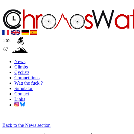
265
67
News
Climbs
Cyclists
Competitions
Watt the fuck ?
Simulator
Contact
Links
Back to the News section