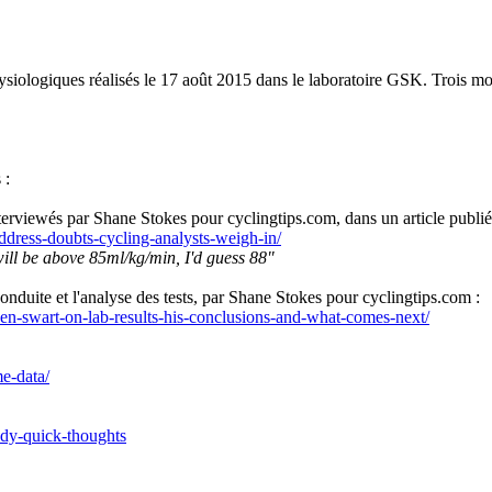
ysiologiques réalisés le 17 août 2015 dans le laboratoire GSK. Trois moi
 :
nterviewés par Shane Stokes pour cyclingtips.com, dans un article pu
ddress-doubts-cycling-analysts-weigh-in/
ll be above 85ml/kg/min, I'd guess 88"
conduite et l'analyse des tests, par Shane Stokes pour cyclingtips.com :
roen-swart-on-lab-results-his-conclusions-and-what-comes-next/
me-data/
udy-quick-thoughts