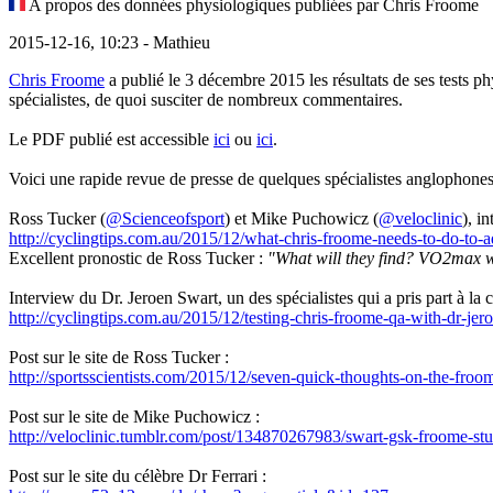
A propos des données physiologiques publiées par Chris Froome
2015-12-16, 10:23 - Mathieu
Chris Froome
a publié le 3 décembre 2015 les résultats de ses tests ph
spécialistes, de quoi susciter de nombreux commentaires.
Le PDF publié est accessible
ici
ou
ici
.
Voici une rapide revue de presse de quelques spécialistes anglophones
Ross Tucker (
@Scienceofsport
) et Mike Puchowicz (
@veloclinic
), i
http://cyclingtips.com.au/2015/12/what-chris-froome-needs-to-do-to-a
Excellent pronostic de Ross Tucker :
"What will they find? VO2max wi
Interview du Dr. Jeroen Swart, un des spécialistes qui a pris part à la 
http://cyclingtips.com.au/2015/12/testing-chris-froome-qa-with-dr-je
Post sur le site de Ross Tucker :
http://sportsscientists.com/2015/12/seven-quick-thoughts-on-the-froo
Post sur le site de Mike Puchowicz :
http://veloclinic.tumblr.com/post/134870267983/swart-gsk-froome-st
Post sur le site du célèbre Dr Ferrari :