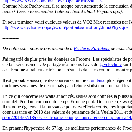
http://www.53x12.com/do/show?page=article&id=137
Comme Mike Puchowicz, il se moque ouvertement de la conclusion 
remark I seem to remember I already heard about 16 years ago).
Et pour terminer, voici quelques valeurs de VO2 Max recensées par l'
http://www.cyclisme-dopage.com/portraits/armstrong.htm#Physique
-----------
De notre côté, nous avons demandé à
Frédéric Portoleau
de nous don
J'ai regardé de plus près les données de Froome. Les spécialistes de ph
été fait sérieusement. Je partage néanmoins l'avis de
@veloclinic
sur l
cas, Froome aurait eu de très bons résultats dans les contre la montre p
Il est probable aussi que des coureurs comme
Quintana
, plus léger, 
quelques semaines. Je ne connais pas d'étude statistique montrant les m
En ce qui concerne les watts annoncés, seules sont données la puissa
complet. Pendant combien de temps Froome peut-il tenir ces 6,3 w/k
Il manque également la puissance pour des efforts courts, très importa
connaissance en 2013 des valeurs de puissance de la Vuelta 2011 et du 
sport/2013/07/18/dossier-froome-lequipe-transparence-coup-com-24
En prenant l'hypothèse de 67 kg, les meilleures performances de Froom