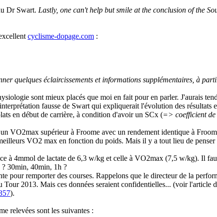
du Dr Swart.
Lastly, one can't help but smile at the conclusion of the Sou
excellent
cyclisme-dopage.com
:
ner quelques éclaircissements et informations supplémentaires, à part
ysiologie sont mieux placés que moi en fait pour en parler. J'aurais tend
'interprétation fausse de Swart qui expliquerait l'évolution des résultats 
lats en début de carrière, à condition d'avoir un SCx (
=> coefficient de 
ait un VO2max supérieur à Froome avec un rendement identique à Froome.
eilleurs VO2 max en fonction du poids. Mais il y a tout lieu de penser q
nce à 4mmol de lactate de 6,3 w/kg et celle à VO2max (7,5 w/kg). Il fau
g ? 30min, 40min, 1h ?
nte pour remporter des courses. Rappelons que le directeur de la perfor
Tour 2013. Mais ces données seraient confidentielles... (voir l'article 
4357
).
e relevées sont les suivantes :