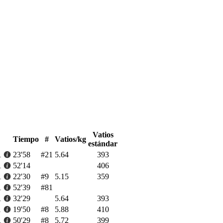
Vatios
Tiempo
#
Vatios/kg
estándar
1
23'58
#21
5.64
393
1
52'14
406
1
22'30
#9
5.15
359
1
52'39
#81
1
32'29
5.64
393
1
19'50
#8
5.88
410
1
50'29
#8
5.72
399