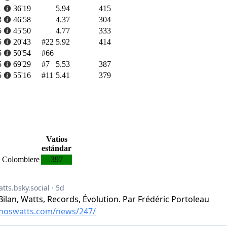
1
36'19
5.94
415
3
46'58
4.37
304
5
45'50
4.77
333
5
20'43
#22
5.92
414
5
50'54
#66
5
69'29
#7
5.53
387
5
55'16
#11
5.41
379
Vatios
estándar
, Colombiere
397