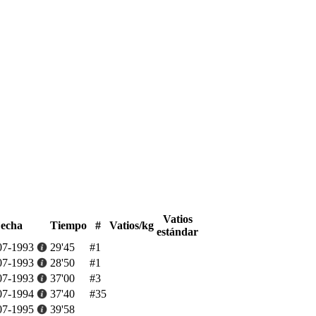
Vatios
echa
Tiempo
#
Vatios/kg
estándar
07-1993
29'45
#1
07-1993
28'50
#1
07-1993
37'00
#3
07-1994
37'40
#35
07-1995
39'58