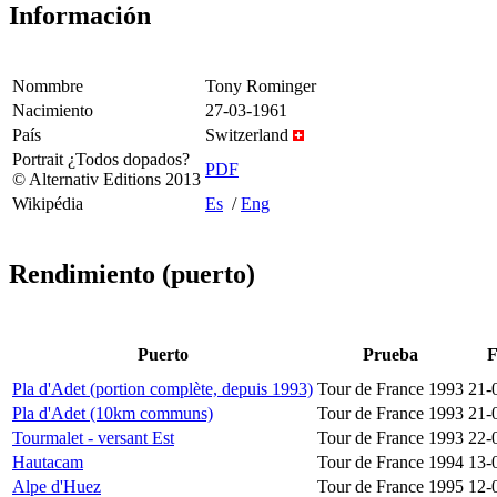
Información
Nommbre
Tony Rominger
Nacimiento
27-03-1961
País
Switzerland
Portrait ¿Todos dopados?
PDF
© Alternativ Editions 2013
Wikipédia
Es
/
Eng
Rendimiento (puerto)
Puerto
Prueba
F
Pla d'Adet (portion complète, depuis 1993)
Tour de France 1993
21-
Pla d'Adet (10km communs)
Tour de France 1993
21-
Tourmalet - versant Est
Tour de France 1993
22-
Hautacam
Tour de France 1994
13-
Alpe d'Huez
Tour de France 1995
12-