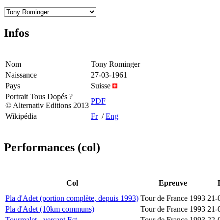
Infos
Nom
Tony Rominger
Naissance
27-03-1961
Pays
Suisse
Portrait Tous Dopés ?
PDF
© Alternativ Editions 2013
Wikipédia
Fr
/
Eng
Performances (col)
Col
Epreuve
Pla d'Adet (portion complète, depuis 1993)
Tour de France 1993
21-
Pla d'Adet (10km communs)
Tour de France 1993
21-
Tourmalet - versant Est
Tour de France 1993
22-