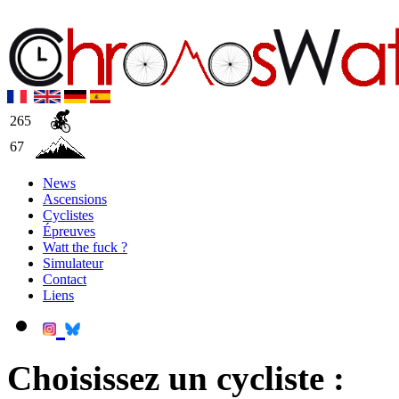
265
67
News
Ascensions
Cyclistes
Épreuves
Watt the fuck ?
Simulateur
Contact
Liens
Choisissez un cycliste :