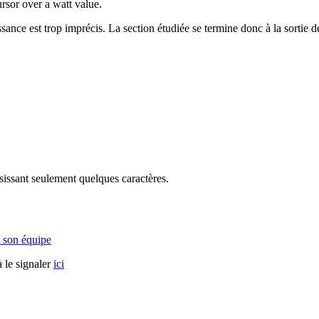
rsor over a watt value.
ssance est trop imprécis. La section étudiée se termine donc à la sortie d
sissant seulement quelques caractères.
 son équipe
 le signaler
ici