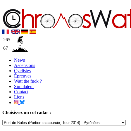
265
67
News
Ascensions
Cyclistes
Épreuves
Watt the fuck ?
Simulateur
Contact
Liens
Choisissez un col radar :