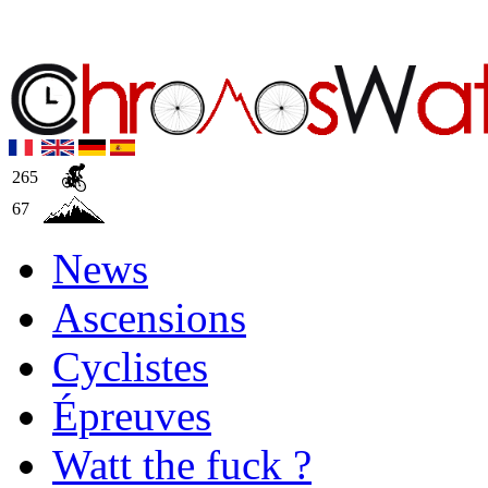
265
67
News
Ascensions
Cyclistes
Épreuves
Watt the fuck ?