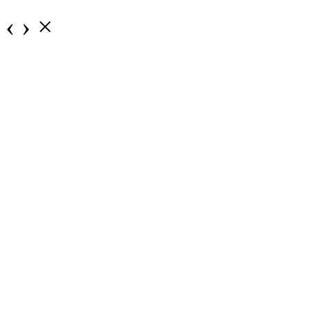
‹
›
×