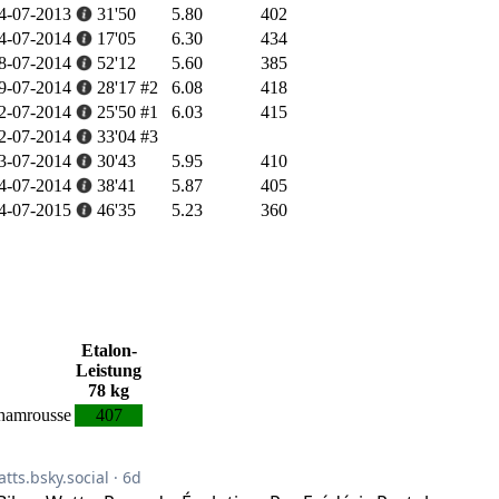
4-07-2013
31'50
5.80
402
4-07-2014
17'05
6.30
434
8-07-2014
52'12
5.60
385
9-07-2014
28'17
#2
6.08
418
2-07-2014
25'50
#1
6.03
415
2-07-2014
33'04
#3
3-07-2014
30'43
5.95
410
4-07-2014
38'41
5.87
405
4-07-2015
46'35
5.23
360
Etalon-
Leistung
78 kg
Chamrousse
407