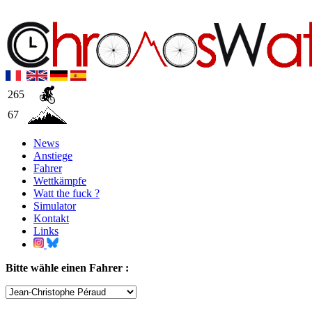
265
67
News
Anstiege
Fahrer
Wettkämpfe
Watt the fuck ?
Simulator
Kontakt
Links
Bitte wähle einen Fahrer :