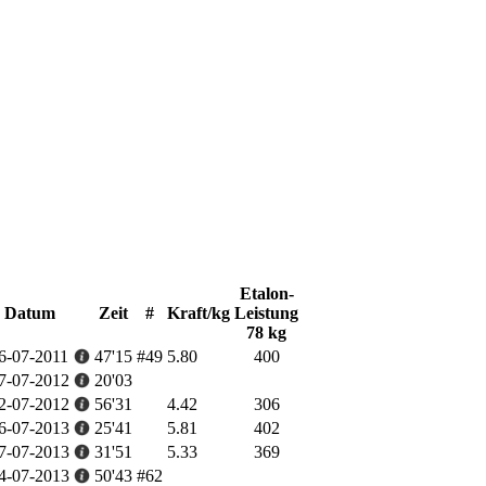
Etalon-
Datum
Zeit
#
Kraft/kg
Leistung
78 kg
6-07-2011
47'15
#49
5.80
400
7-07-2012
20'03
2-07-2012
56'31
4.42
306
6-07-2013
25'41
5.81
402
7-07-2013
31'51
5.33
369
4-07-2013
50'43
#62