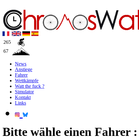
265
67
News
Anstiege
Fahrer
Wettkämpfe
Watt the fuck ?
Simulator
Kontakt
Links
Bitte wähle einen Fahrer :