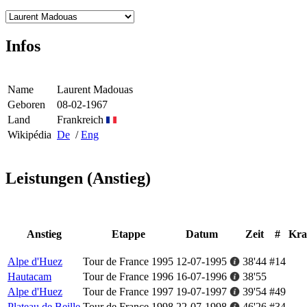
Infos
Name
Laurent Madouas
Geboren
08-02-1967
Land
Frankreich
Wikipédia
De
/
Eng
Leistungen (Anstieg)
Anstieg
Etappe
Datum
Zeit
#
Kra
Alpe d'Huez
Tour de France 1995
12-07-1995
38'44
#14
Hautacam
Tour de France 1996
16-07-1996
38'55
Alpe d'Huez
Tour de France 1997
19-07-1997
39'54
#49
Plateau de Beille
Tour de France 1998
22-07-1998
46'26
#34