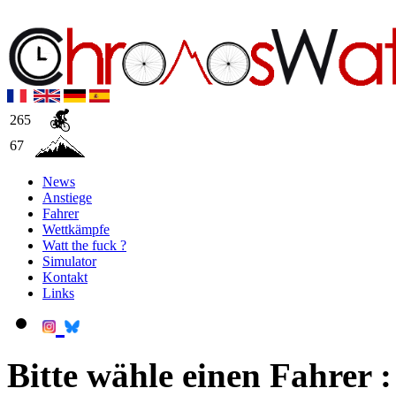
265
67
News
Anstiege
Fahrer
Wettkämpfe
Watt the fuck ?
Simulator
Kontakt
Links
Bitte wähle einen Fahrer :