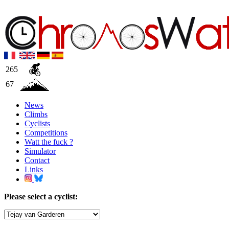
265
67
News
Climbs
Cyclists
Competitions
Watt the fuck ?
Simulator
Contact
Links
Please select a cyclist: