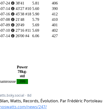
-07-24
38'41
5.81
406
-07-14
43'27
#10
5.60
390
-07-16
45'38
#18
5.90
412
-07-08
21'48
5.79
410
-07-09
20'49
5.69
401
-07-10
27'16
#11
5.69
402
-07-14
26'00
#4
6.06
427
Power
78kg-
std
Chamrousse
399