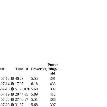
Power
ate
Time
#
Power/kg
78kg-
std
-07-12
46'28
5.55
391
-07-14
17'07
6.18
433
-07-18
51'26
#30
5.60
392
-07-19
28'44
#5
5.89
412
-07-22
27'40
#7
5.51
386
-07-23
31'37
5.68
397