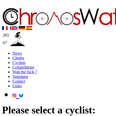
265
67
News
Climbs
Cyclists
Competitions
Watt the fuck ?
Simulator
Contact
Links
Please select a cyclist: