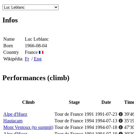
Infos
Name
Luc Leblanc
Born
1966-08-04
Country
France
Wikipédia
Fr
/
Eng
Performances (climb)
Climb
Stage
Date
Tim
Alpe d'Huez
Tour de France 1991
1991-07-23
39'4
Hautacam
Tour de France 1994
1994-07-13
35'1
Mont Ventoux (to summit)
Tour de France 1994
1994-07-18
47'3
Alpe d'Huez
Tour de France 1994
1994-07-19
39'3