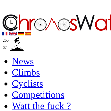
265
67
News
Climbs
Cyclists
Competitions
Watt the fuck ?