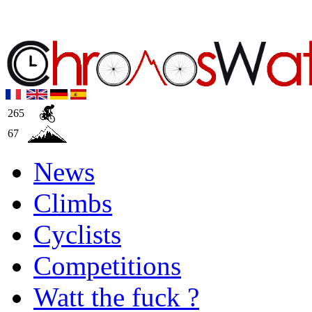
265
67
News
Climbs
Cyclists
Competitions
Watt the fuck ?