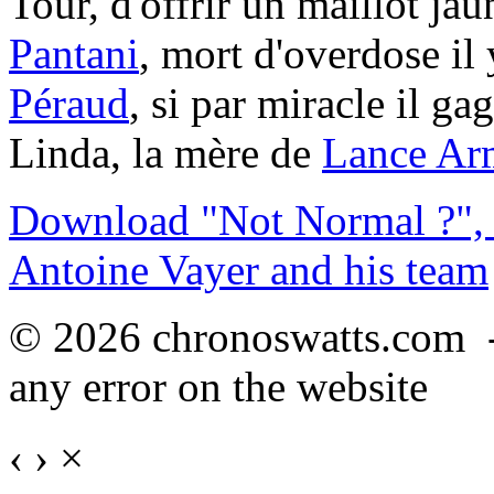
Tour, d'offrir un maillot ja
Pantani
, mort d'overdose il 
Péraud
, si par miracle il gag
Linda, la mère de
Lance Ar
Download "Not Normal ?", 
Antoine Vayer and his team
© 2026 chronoswatts.com 
any error on the website
‹
›
×