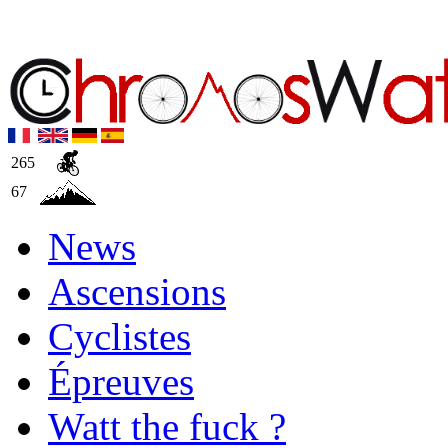
265
67
News
Ascensions
Cyclistes
Épreuves
Watt the fuck ?