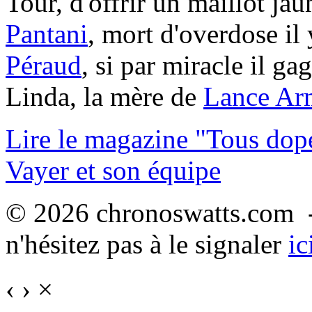
Tour, d'offrir un maillot ja
Pantani
, mort d'overdose il 
Péraud
, si par miracle il gag
Linda, la mère de
Lance Ar
Lire le magazine "Tous dop
Vayer et son équipe
© 2026 chronoswatts.com -
n'hésitez pas à le signaler
ic
‹
›
×