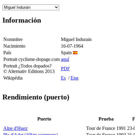
Información
Nommbre
Miguel Indurain
Nacimiento
16-07-1964
País
Spain
Portrait cyclisme-dopage.com
aquí
Portrait ¿Todos dopados?
PDF
© Alternativ Editions 2013
Wikipédia
Es
/
Eng
Rendimiento (puerto)
Puerto
Prueba
F
Alpe d'Huez
Tour de France 1991
23-
Pla d'Adet (10km communs)
Tour de France 1993
21-