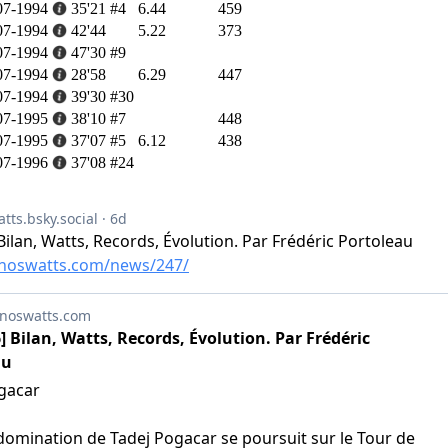
07-1994
35'21
#4
6.44
459
07-1994
42'44
5.22
373
07-1994
47'30
#9
07-1994
28'58
6.29
447
07-1994
39'30
#30
07-1995
38'10
#7
448
07-1995
37'07
#5
6.12
438
07-1996
37'08
#24