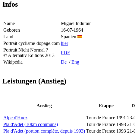
Infos
Name
Miguel Indurain
Geboren
16-07-1964
Land
Spanien
Portrait cyclisme-dopage.com
hier
Portrait Nicht Normal ?
PDF
© Alternativ Editions 2013
Wikipédia
De
/
Eng
Leistungen (Anstieg)
Anstieg
Etappe
D
Alpe d'Huez
Tour de France 1991
23-
Pla d'Adet (10km communs)
Tour de France 1993
21-
Pla d'Adet (portion complète, depuis 1993)
Tour de France 1993
21-