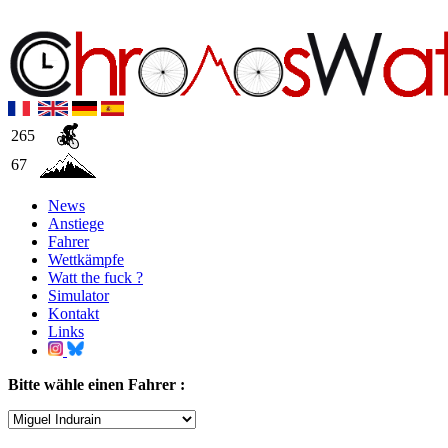
265
67
News
Anstiege
Fahrer
Wettkämpfe
Watt the fuck ?
Simulator
Kontakt
Links
Bitte wähle einen Fahrer :