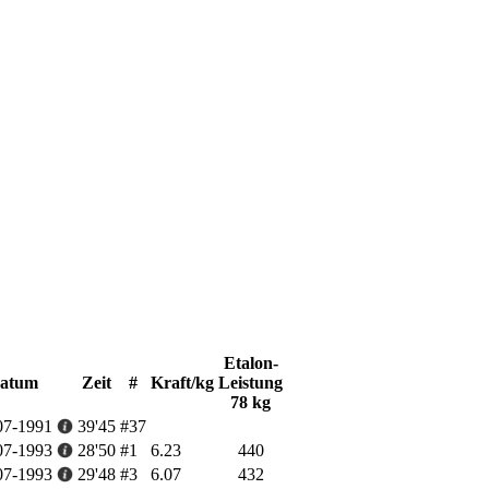
Etalon-
atum
Zeit
#
Kraft/kg
Leistung
78 kg
07-1991
39'45
#37
07-1993
28'50
#1
6.23
440
07-1993
29'48
#3
6.07
432