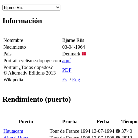
Información
Nommbre
Bjarne Riis
Nacimiento
03-04-1964
País
Denmark
Portrait cyclisme-dopage.com
aquí
Portrait ¿Todos dopados?
PDF
© Alternativ Editions 2013
Wikipédia
Es
/
Eng
Rendimiento (puerto)
Puerto
Prueba
Fecha
Tiempo
Hautacam
Tour de France 1994
13-07-1994
37'40
Alpe d'Huez
Tour de France 1995
12-07-1995
38'12